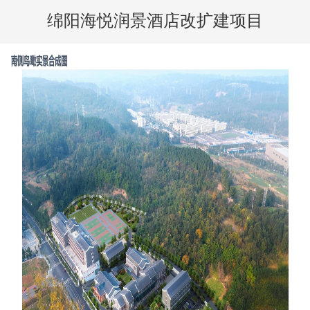
绵阳海悦润景酒店改扩建项目