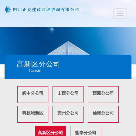
Toggle
navigati
高新区分公司
Gaoxin
阆中分公司
山西分公司
西藏分公司
科技城新区
安州分公司
仙海分公司
高新区分公司
盐亭分公司