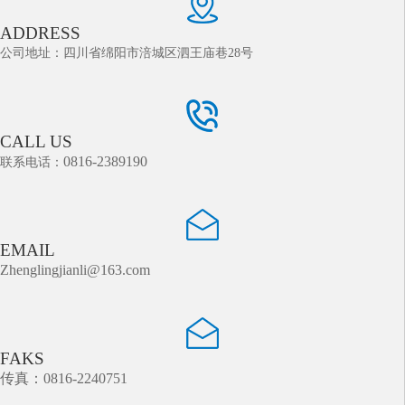
ADDRESS
公司地址：四川省绵阳市涪城区泗王庙巷28号
CALL US
0816-2389190
联系电话：
EMAIL
Zhenglingjianli@163.com
FAKS
传真：0816-2240751